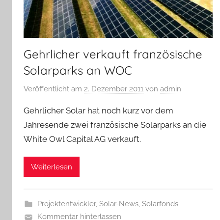
Gehrlicher verkauft französische
Solarparks an WOC
Veröffentlicht am
2. Dezember 2011
von
admin
Gehrlicher Solar hat noch kurz vor dem
Jahresende zwei französische Solarparks an die
White Owl Capital AG verkauft.
Weiterlesen
Projektentwickler
,
Solar-News
,
Solarfonds
Kommentar hinterlassen