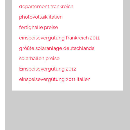
departement frankreich
photovoltaik italien
fertighalle preise
einspeisevergütung frankreich 2011
größte solaranlage deutschlands
solarhallen preise
Einspeisevergütung 2012
einspeisevergütung 2011 italien