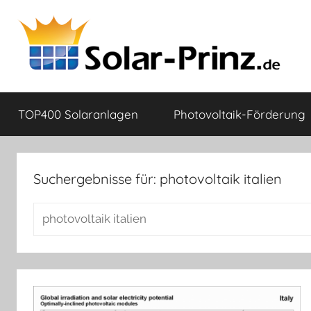
Zum
Inhalt
springen
Solar-
Mein
Strom!
TOP400 Solaranlagen
Photovoltaik-Förderung
Prinz.de
Suchergebnisse für:
photovoltaik italien
Suchen
nach: