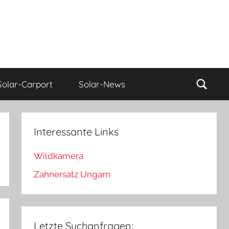
Such
Solar-Carport
Solar-News
Interessante Links
Wildkamera
Zahnersatz Ungarn
hen
Letzte Suchanfragen: