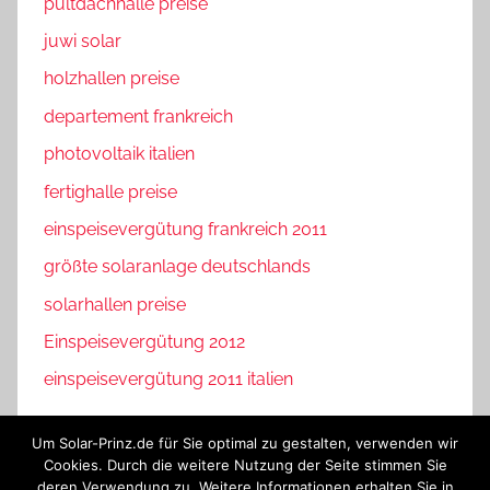
pultdachhalle preise
juwi solar
holzhallen preise
departement frankreich
photovoltaik italien
fertighalle preise
einspeisevergütung frankreich 2011
größte solaranlage deutschlands
solarhallen preise
Einspeisevergütung 2012
einspeisevergütung 2011 italien
Um Solar-Prinz.de für Sie optimal zu gestalten, verwenden wir
Cookies. Durch die weitere Nutzung der Seite stimmen Sie
deren Verwendung zu. Weitere Informationen erhalten Sie in
Impressum