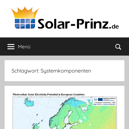
Zum
Inhalt
springen
Solar-
Mein
Strom!
Su
Menü
Prinz.de
Schlagwort:
Systemkomponenten