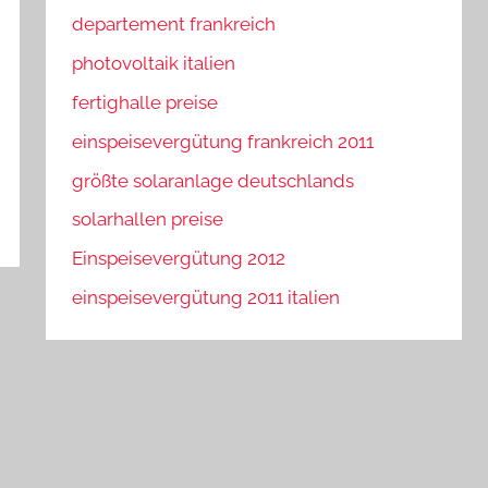
departement frankreich
photovoltaik italien
fertighalle preise
einspeisevergütung frankreich 2011
größte solaranlage deutschlands
solarhallen preise
Einspeisevergütung 2012
einspeisevergütung 2011 italien