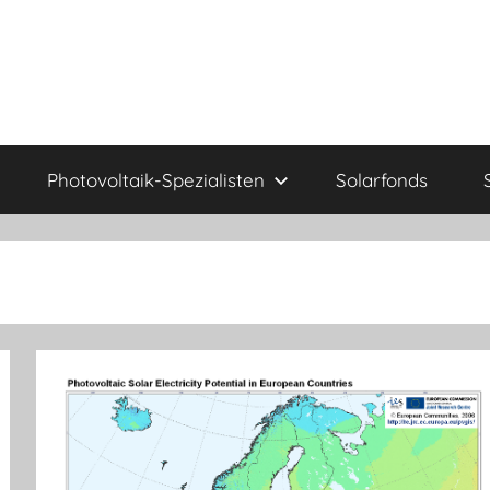
Photovoltaik-Spezialisten
Solarfonds