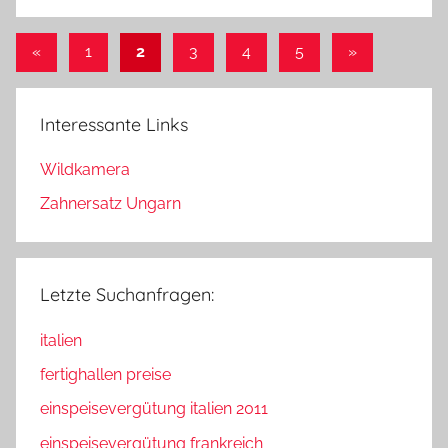
Seitennummerierung
Vorherige
Nächste
«
1
2
3
4
5
»
Beiträge
Beiträge
der
Beiträge
Interessante Links
Wildkamera
Zahnersatz Ungarn
Letzte Suchanfragen:
italien
fertighallen preise
einspeisevergütung italien 2011
einspeisevergütung frankreich