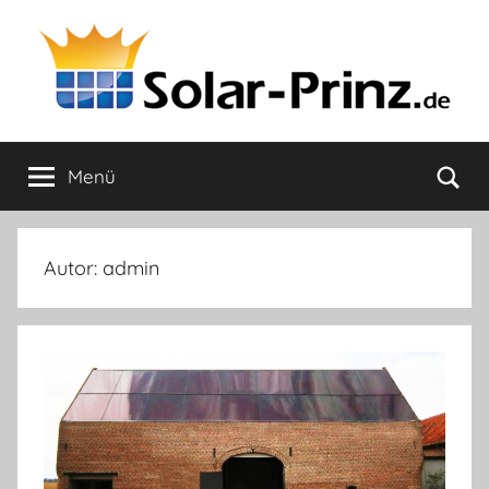
Zum
Inhalt
springen
Solar-
Mein
Strom!
Su
Menü
Prinz.de
Autor:
admin